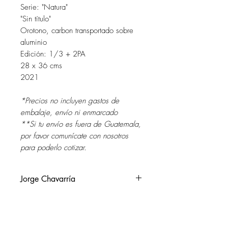
Serie: "Natura"
"Sin título"
Orotono, carbon transportado sobre
aluminio
Edición: 1/3 + 2PA
28 x 36 cms
2021
*Precios no incluyen gastos de
embalaje, envío ni enmarcado
**Si tu envío es fuera de Guatemala,
por favor comunícate con nosotros
para poderlo cotizar.
Jorge Chavarría
Guatemala, 1978.
Vive y trabaja en Guatemala.