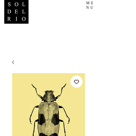
ME
NU