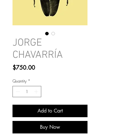
JORGE
CHAVARRÍA
Price
$750.00
Quantity
*
Add to Cart
Buy Now