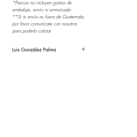
*Precios no incluyen gastos de
embalaje, envío ni enmarcado
**Si tu envío es fuera de Guatemala,
por favor comunícate con nosotros
para poderlo cotizar.
Luis González Palma
Guatemala, 1957.
Vive y trabaja en Córdoba,
Argentina.
SOL DEL RIO
Entre sus exposiciones personales se
soldelrio@soldelrio.com
pueden mencionar: The Art Institute of
Chicago (USA); The Lannan
14 avenida 15-56 zona 10
Foundation, Santa Fe, (USA); The
Ciudad de Guatemala
Australian Centre for Photography,
+502 2363.2169
Australia; Palacio de Bellas Artes de
+502 2368.0352
México; The Royal Festival Hall en
+502 3881.7543
Londres; Palazzo Ducale di Genova,