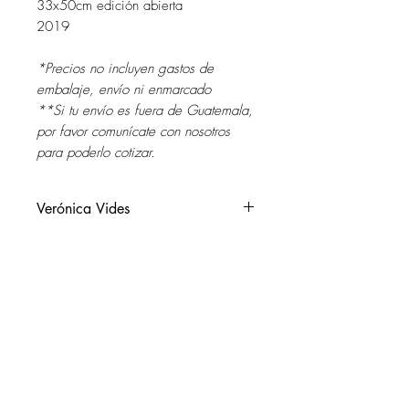
33x50cm edición abierta
2019
*Precios no incluyen gastos de
embalaje, envío ni enmarcado
**Si tu envío es fuera de Guatemala,
por favor comunícate con nosotros
para poderlo cotizar.
Verónica Vides
El Salvador, 1970.
Vive y trabaja en la Patagonia,
Argentina.
SOL DEL RIO
soldelrio@soldelrio.com
Estudió Artes Aplicadas en la
Universidad Dr. José Matías Delgado
14 avenida 15-56 zona 10
de San Salvador. Luego obtuvo una
Ciudad de Guatemala
beca de estancia artística en la