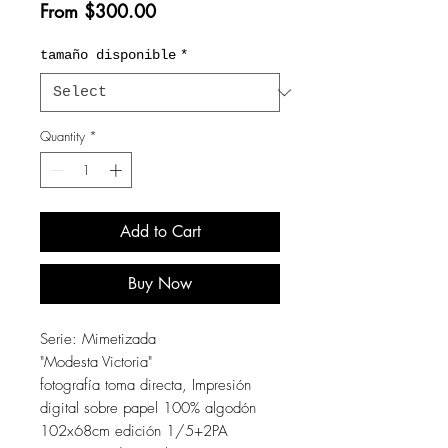
Sale
From
$300.00
Price
tamaño disponible
*
Quantity
*
Add to Cart
Buy Now
Serie: Mimetizada
"Modesta Victoria"
fotografía toma directa, Impresión
digital sobre papel 100% algodón
102x68cm edición 1/5+2PA