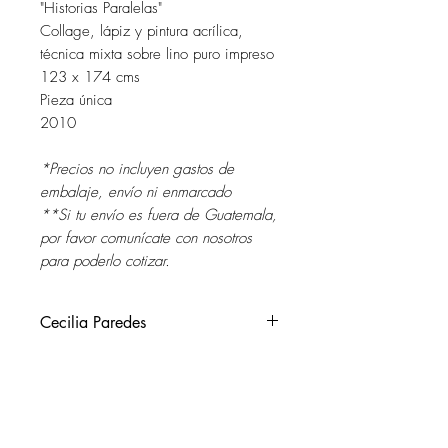
"Historias Paralelas"
Collage, lápiz y pintura acrílica,
técnica mixta sobre lino puro impreso
123 x 174 cms
Pieza única
2010
*Precios no incluyen gastos de
embalaje, envío ni enmarcado
**Si tu envío es fuera de Guatemala,
por favor comunícate con nosotros
para poderlo cotizar.
Cecilia Paredes
Perú 1950
Vive y trabaja entre Filadelfia, USA y
Lima, Perú.
SOL DEL RIO
Cecilia vive fuera de su país de