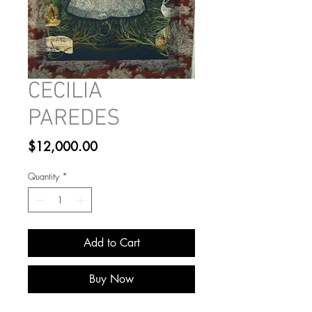
CECILIA
PAREDES
Price
$12,000.00
Quantity
*
Add to Cart
Buy Now