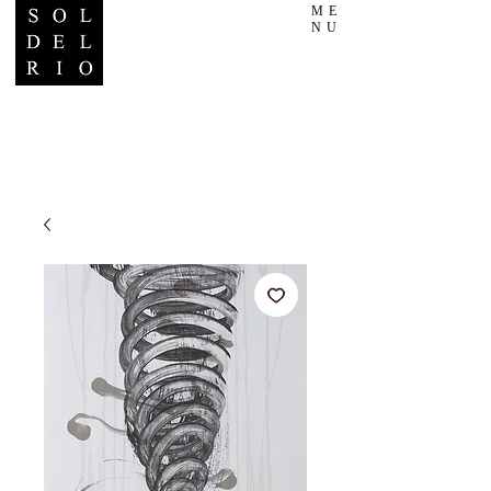
ME
NU