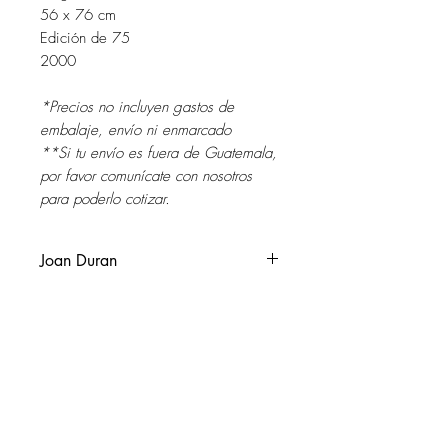
56 x 76 cm
Edición de 75
2000
*Precios no incluyen gastos de
embalaje, envío ni enmarcado
**Si tu envío es fuera de Guatemala,
por favor comunícate con nosotros
para poderlo cotizar.
Joan Duran
Barcelona, Catalunya 1947.
Vive y trabaja en Benque Viejo del
Carmen, Belize y Mérida, Yucatán,
México.
SOL DEL RIO
soldelrio@soldelrio.com
En la Barcelona del 65, co-funda con
3 artistas barceloneses el Grup
14 avenida 15-56 zona 10