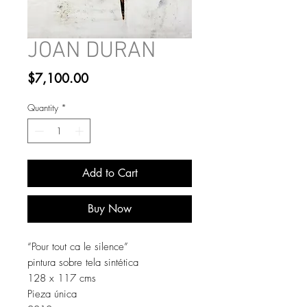
JOAN DURAN
Price
$7,100.00
Quantity
*
Add to Cart
Buy Now
“Pour tout ca le silence”
pintura sobre tela sintética
128 x 117 cms
Pieza única