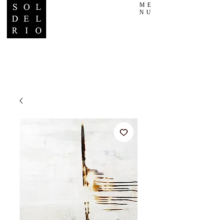
ME
NU