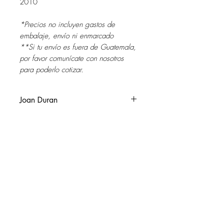
2010
*Precios no incluyen gastos de
embalaje, envío ni enmarcado
**Si tu envío es fuera de Guatemala,
por favor comunícate con nosotros
para poderlo cotizar.
Joan Duran
Barcelona, Catalunya 1947.
Vive y trabaja en Benque Viejo del
Carmen, Belize y Mérida, Yucatán,
México.
SOL DEL RIO
soldelrio@soldelrio.com
En la Barcelona del 65, co-funda con
3 artistas barceloneses el Grup
14 avenida 15-56 zona 10
Artell quienes el siguiente año dan a
Ciudad de Guatemala
conocer su obra en 2 exposiciones en
+502 2363.2169
BCN y 1 en Sitges. En el 67,