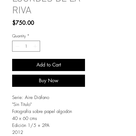
RIVA
Price
$750.00
Quantity
*
Add to Cart
Buy Now
Serie: Aire Diáfano
"Sin Título"
Fotografía sobre papel algodón
40 x 60 cms
Edición 1/5 + 2PA
2012