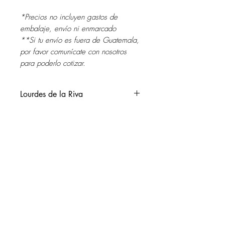
*Precios no incluyen gastos de
embalaje, envío ni enmarcado
**Si tu envío es fuera de Guatemala,
por favor comunícate con nosotros
para poderlo cotizar.
Lourdes de la Riva
Guatemala, 1955.
Vive y trabaja en ciudad de
Guatemala.
SOL DEL RIO
Artista visual, realiza en el 2013 en
soldelrio@soldelrio.com
Guatemala, el Monumento Urbano de
la Plaza al Espíritu Ganador.
14 avenida 15-56 zona 10
Ciudad de Guatemala
+502 2363.2169
Ha presentado diez exposiciones
+502 2368.0352
individuales en Guatemala desde el