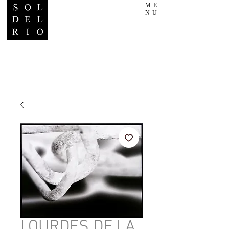
ME
NU
LOURDES DE LA