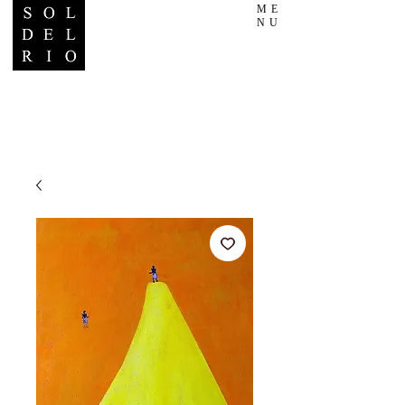
ME
NU