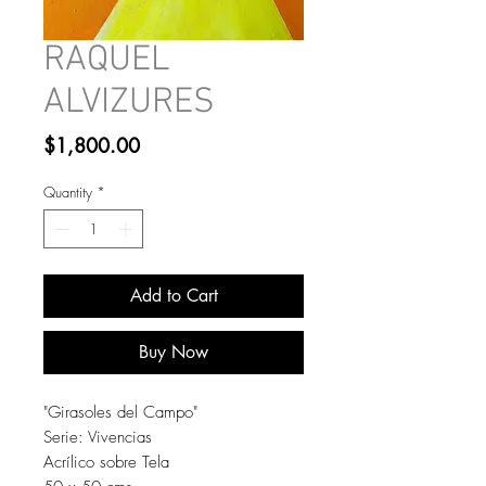
RAQUEL
ALVIZURES
Price
$1,800.00
Quantity
*
Add to Cart
Buy Now
"Girasoles del Campo"
Serie: Vivencias
Acrílico sobre Tela