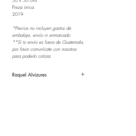
50 x 50 cms
Pieza única
2019
*Precios no incluyen gastos de
embalaje, envío ni enmarcado
**Si tu envío es fuera de Guatemala,
por favor comunícate con nosotros
para poderlo cotizar.
Raquel Alvizures
Guatemala 1973
Vive y trabaja en Guatemala
Nace en Mataquescuintla. Jalapa,
SOL DEL RIO
Guatemala.
soldelrio@soldelrio.com
Su obra se ha mostrado de manera
individual “Vivencias” Sol del Rio Arte
14 avenida 15-56 zona 10
Contemporánea, Guatemala 2019,
Ciudad de Guatemala