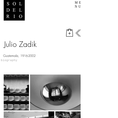
ME
NU
Julio Zadik
Guatemala,
1916-2002
biography